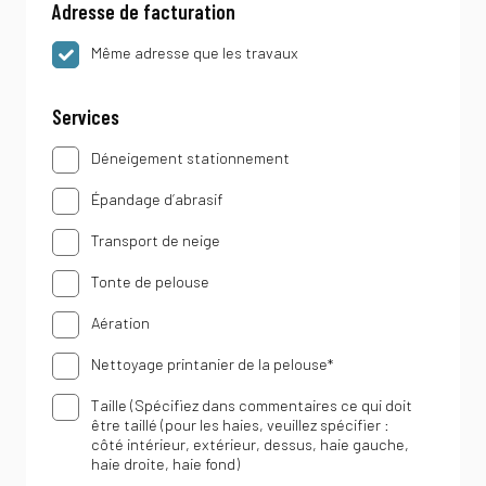
Adresse de facturation
Même
Même adresse que les travaux
adresse
que
les
travaux
Services
Services
Déneigement stationnement
Épandage d’abrasif
Transport de neige
Tonte de pelouse
Aération
Nettoyage printanier de la pelouse*
Taille (Spécifiez dans commentaires ce qui doit
être taillé (pour les haies, veuillez spécifier :
côté intérieur, extérieur, dessus, haie gauche,
haie droite, haie fond)