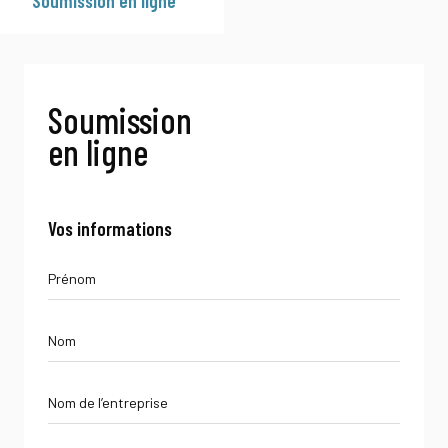
Soumission en ligne
En
Soumission
en ligne
Vos informations
Prénom
Nom
Nom
de
l’entreprise